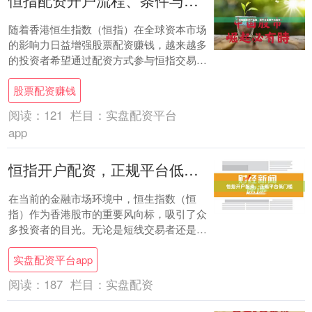
恒指配资开户流程、条件与正规平台指南
随着香港恒生指数（恒指）在全球资本市场
的影响力日益增强股票配资赚钱，越来越多
的投资者希望通过配资方式参与恒指交易。
本文将详细介绍恒指配资的开户流程、基本
股票配资赚钱
条件以及....
阅读：
121
栏目：
实盘配资平台
app
恒指开户配资，正规平台低门槛
在当前的金融市场环境中，恒生指数（恒
指）作为香港股市的重要风向标，吸引了众
多投资者的目光。无论是短线交易者还是长
线布局者，都希望借助恒指的波动性获取收
实盘配资平台app
益。然而，....
阅读：
187
栏目：
实盘配资