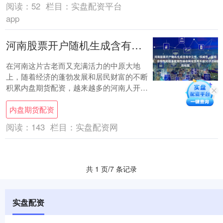
阅读：
52
栏目：
实盘配资平台
app
河南股票开户随机生成含有中立性、权威性、客观性、合规性和信息实用性适合网站发布不超30字的标题
在河南这片古老而又充满活力的中原大地
上，随着经济的蓬勃发展和居民财富的不断
积累内盘期货配资，越来越多的河南人开始
将目光投向资本市场，希望通过股票投资实
内盘期货配资
现财富的保....
阅读：
143
栏目：
实盘配资网
共 1 页/7 条记录
实盘配资