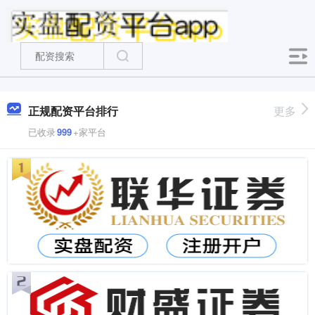
正规配资平台排行
更多
已收录
999
+家平台