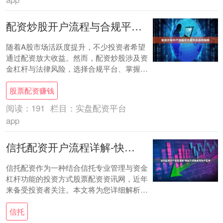
配资炒股开户流程与合规平台选择指南
随着A股市场活跃度提升，不少投资者希望
通过配资放大收益。然而，配资炒股涉及资
金杠杆与法律风险，选择合规平台、掌握正
确开户流程至关重要。本文将为您详细解析
股票配资赚钱
配资开户....
阅读：
191
栏目：
实盘配资平台
app
信托配资开户流程详解-快速开通指南与条件要求
信托配资作为一种结合信托专业管理与资金
杠杆功能的投资方式股票配资资讯网，近年
来备受投资者关注。本文将为您详细解析信
托配资的开户流程、快速开通指南以及相关
信托
条件要求....