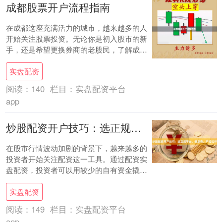
成都股票开户流程指南
在成都这座充满活力的城市，越来越多的人
开始关注股票投资。无论你是初入股市的新
手，还是希望更换券商的老股民，了解成都
股票开户流程都是第一步。本文将为你提供
实盘配资
一份完整....
阅读：
140
栏目：
实盘配资平台
app
炒股配资开户技巧：选正规平台、低息费、严控杠杆
在股市行情波动加剧的背景下，越来越多的
投资者开始关注配资这一工具。通过配资实
盘配资，投资者可以用较少的自有资金撬动
更大的交易规模，从而放大收益。然而，配
实盘配资
资也是一....
阅读：
149
栏目：
实盘配资平台
app