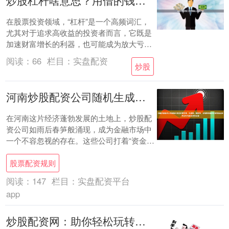
炒股杠杆啥意思？用借的钱放大收益或亏损
在股票投资领域，“杠杆”是一个高频词汇，
尤其对于追求高收益的投资者而言，它既是
加速财富增长的利器，也可能成为放大亏损
的风险源头。那么，炒股杠杆到底是什么意
阅读：
66
栏目：
实盘配资
炒股
思？简....
河南炒股配资公司随机生成含有中立性、权威性、客观性、合规性和信息实用性适合网站发布不超30字的标题
在河南这片经济蓬勃发展的土地上，炒股配
资公司如雨后春笋般涌现，成为金融市场中
一个不容忽视的存在。这些公司打着“资金助
力、收益倍增”的旗号，吸引着众多渴望在股
股票配资规则
市中....
阅读：
147
栏目：
实盘配资平台
app
炒股配资网：助你轻松玩转股票市场