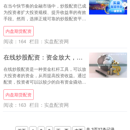
在当今快节奏的金融市场中，炒股配资已成
为投资者扩大投资规模、提升收益率的有效
手段。然而，选择正规可靠的炒股配资平台
至关重要，以确保资金安全和投资无忧。 **
内盘期货配资
什么....
阅读：
164
栏目：
实盘配资网
在线炒股配资：资金放大，助你投资腾飞
在线炒股配资是一种资金杠杆工具，可以放
大投资者的资金，从而提高投资收益。通过
配资，投资者可以以较少的自有资金撬动更
多的资金进行股票交易，从而获得更高的投
内盘期货配资
资回报。....
阅读：
163
栏目：
实盘配资网
共
3
页
27
条记录