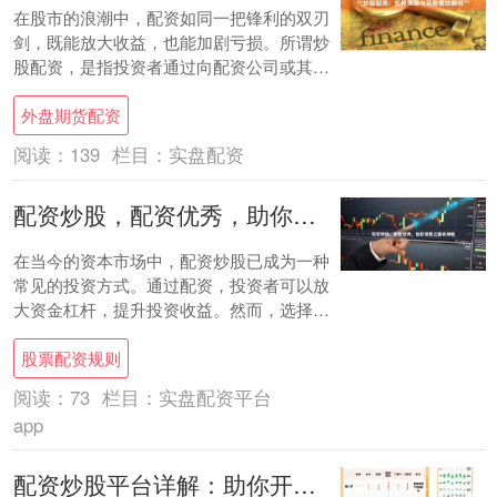
在股市的浪潮中，配资如同一把锋利的双刃
剑，既能放大收益，也能加剧亏损。所谓炒
股配资，是指投资者通过向配资公司或其他
渠道借入资金，以扩大交易本金，从而在股
外盘期货配资
价波动中....
阅读：
139
栏目：
实盘配资
配资炒股，配资优秀，助你投资之路更顺畅
在当今的资本市场中，配资炒股已成为一种
常见的投资方式。通过配资，投资者可以放
大资金杠杆，提升投资收益。然而，选择合
适的配资平台至关重要。 配资优秀平台应具
股票配资规则
备以下....
阅读：
73
栏目：
实盘配资平台
app
配资炒股平台详解：助你开启财富新篇章