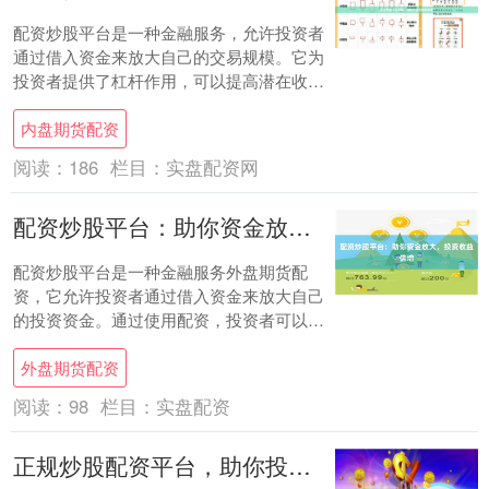
配资炒股平台是一种金融服务，允许投资者
通过借入资金来放大自己的交易规模。它为
投资者提供了杠杆作用，可以提高潜在收
益，但也增加了风险。 **如何选择配资炒股
内盘期货配资
平台？....
阅读：
186
栏目：
实盘配资网
配资炒股平台：助你资金放大，投资收益倍增
配资炒股平台是一种金融服务外盘期货配
资，它允许投资者通过借入资金来放大自己
的投资资金。通过使用配资，投资者可以获
得更高的杠杆率，从而提高潜在的投资收
外盘期货配资
益。 配资炒....
阅读：
98
栏目：
实盘配资
正规炒股配资平台，助你投资无忧