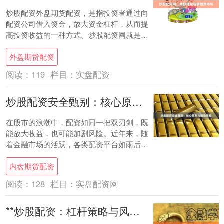
炒股配资外盘期货配资，是指投资者通过向
配资公司借入资金，放大资金杠杆，从而提
高投资收益的一种方式。炒股配资网就是提
供配资服务的平台，帮助投资者轻松玩转股
外盘期货配资
票市场。....
阅读：
119
栏目：
实盘配资
炒股配资安全甄别：核心原则与避险策略
在股市的浪潮中，配资如同一把双刃剑，既
能放大收益，也可能加剧风险。近年来，随
着金融市场的活跃，各类配资平台如雨后春
笋般涌现，其中不乏鱼龙混杂、陷阱密布
内盘期货配资
者。投资者....
阅读：
128
栏目：
实盘配资网
**炒股配资：杠杆策略与风险管控解析**