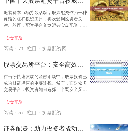
中国十大股票配资平台权威排行（新）
随着资本市场持续活跃，股票配资作为一种
灵活的杠杆投资工具，再次受到投资者关
注。然而，配资平台鱼龙混杂实盘配资，选
择一家安全、合规、稳定的平台至关重要。
实盘配资
本文基于平....
阅读：
71
栏目：
实盘配资网
股票交易所平台：安全高效的证券投资交易首选
在当今快速发展的金融市场中，股票投资已
成为财富增值的重要途径。然而，面对众多
交易平台，投资者如何选择一个既安全又高
效的证券投资交易渠道？一个优质的股票交
实盘配资
易所平台....
阅读：
57
栏目：
实盘配资
证券配资：助力投资者撬动更大收益