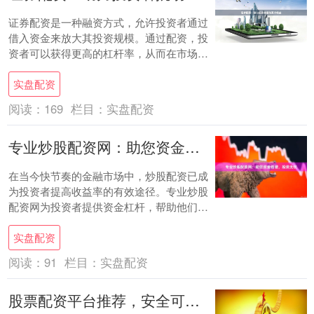
证券配资是一种融资方式，允许投资者通过
借入资金来放大其投资规模。通过配资，投
资者可以获得更高的杠杆率，从而在市场波
动中获得更大的收益。 配资的优势在于： *
实盘配资
*....
阅读：
169
栏目：
实盘配资
专业炒股配资网：助您资金倍增，投资无忧
在当今快节奏的金融市场中，炒股配资已成
为投资者提高收益率的有效途径。专业炒股
配资网为投资者提供资金杠杆，帮助他们放
大收益，同时降低风险。 **资金倍增，收益
实盘配资
可观....
阅读：
91
栏目：
实盘配资
股票配资平台推荐，安全可靠，收益可观