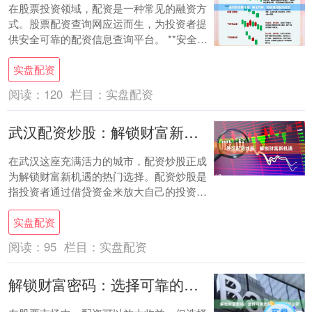
在股票投资领域，配资是一种常见的融资方
式。股票配资查询网应运而生，为投资者提
供安全可靠的配资信息查询平台。 **安全保
障** 股票配资查询网与多家正规配资公司
实盘配资
合....
阅读：
120
栏目：
实盘配资
武汉配资炒股：解锁财富新机遇
在武汉这座充满活力的城市，配资炒股正成
为解锁财富新机遇的热门选择。配资炒股是
指投资者通过借贷资金来放大自己的投资本
金，从而提高收益率。 武汉配资炒股市场成
实盘配资
熟，有....
阅读：
95
栏目：
实盘配资
解锁财富密码：选择可靠的网上股票配资公司