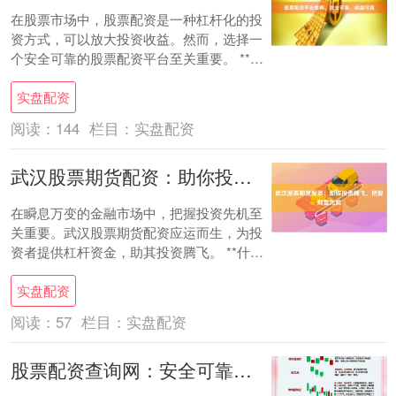
在股票市场中，股票配资是一种杠杆化的投
资方式，可以放大投资收益。然而，选择一
个安全可靠的股票配资平台至关重要。 **推
荐平台：** **1. 某某配资平台** ....
实盘配资
阅读：
144
栏目：
实盘配资
武汉股票期货配资：助你投资腾飞，把握财富先机
在瞬息万变的金融市场中，把握投资先机至
关重要。武汉股票期货配资应运而生，为投
资者提供杠杆资金，助其投资腾飞。 **什么
是配资？** 配资是指投资者以一定比例的
实盘配资
资....
阅读：
57
栏目：
实盘配资
股票配资查询网：安全可靠，轻松查询配资信息