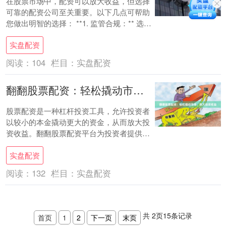
在股票市场中，配资可以放大收益，但选择
可靠的配资公司至关重要。以下几点可帮助
您做出明智的选择： **1. 监管合规：** 选择
受监管的配资公司，确保其遵守行业法....
实盘配资
阅读：
104
栏目：
实盘配资
翻翻股票配资：轻松撬动市场，放大投资收益
股票配资是一种杠杆投资工具，允许投资者
以较小的本金撬动更大的资金，从而放大投
资收益。翻翻股票配资平台为投资者提供便
捷、高效的配资服务，让您轻松踏入杠杆投
实盘配资
资领域。....
阅读：
132
栏目：
实盘配资
共
2
页
15
条记录
首页
1
2
下一页
末页