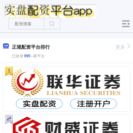
正规配资平台排行
更多
已收录
999
+家平台