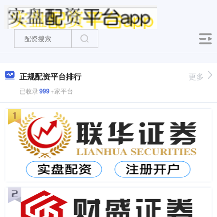
正规配资平台排行
更多
已收录
999
+家平台