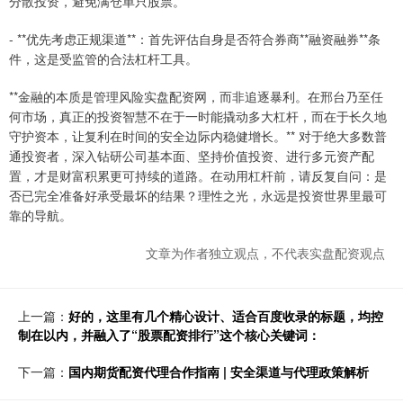
分散投资，避免满仓单只股票。
- **优先考虑正规渠道**：首先评估自身是否符合券商**融资融券**条
件，这是受监管的合法杠杆工具。
**金融的本质是管理风险实盘配资网，而非追逐暴利。在邢台乃至任
何市场，真正的投资智慧不在于一时能撬动多大杠杆，而在于长久地
守护资本，让复利在时间的安全边际内稳健增长。** 对于绝大多数普
通投资者，深入钻研公司基本面、坚持价值投资、进行多元资产配
置，才是财富积累更可持续的道路。在动用杠杆前，请反复自问：是
否已完全准备好承受最坏的结果？理性之光，永远是投资世界里最可
靠的导航。
文章为作者独立观点，不代表实盘配资观点
上一篇：
好的，这里有几个精心设计、适合百度收录的标题，均控
制在以内，并融入了“股票配资排行”这个核心关键词：
下一篇：
国内期货配资代理合作指南 | 安全渠道与代理政策解析