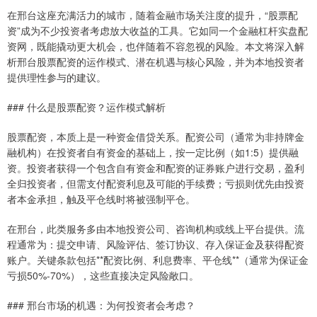
在邢台这座充满活力的城市，随着金融市场关注度的提升，“股票配
资”成为不少投资者考虑放大收益的工具。它如同一个金融杠杆实盘配
资网，既能撬动更大机会，也伴随着不容忽视的风险。本文将深入解
析邢台股票配资的运作模式、潜在机遇与核心风险，并为本地投资者
提供理性参与的建议。
### 什么是股票配资？运作模式解析
股票配资，本质上是一种资金借贷关系。配资公司（通常为非持牌金
融机构）在投资者自有资金的基础上，按一定比例（如1:5）提供融
资。投资者获得一个包含自有资金和配资的证券账户进行交易，盈利
全归投资者，但需支付配资利息及可能的手续费；亏损则优先由投资
者本金承担，触及平仓线时将被强制平仓。
在邢台，此类服务多由本地投资公司、咨询机构或线上平台提供。流
程通常为：提交申请、风险评估、签订协议、存入保证金及获得配资
账户。关键条款包括**配资比例、利息费率、平仓线**（通常为保证金
亏损50%-70%），这些直接决定风险敞口。
### 邢台市场的机遇：为何投资者会考虑？