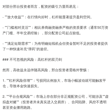
对部分邢台投资者而言，配资的吸引力显而易见：
- **放大收益**：在行情向好时，杠杆能显著提升盈利空间。
- **门槛相对灵活**：相比券商融资融券严格的资质要求（通常50万资
产门槛、半年交易经验），部分配资公司起点较低。
- **满足短期需求**：为有明确短线机会但资金暂时不足的投资者提供
了一种快速补充“弹药”的途径。
### 不可忽视的风险：高杠杆的双刃剑
然而，高收益永远伴随高风险，邢台投资者需格外警惕：
1. **杠杆风险倍增**：亏损同比例放大，市场小幅波动就可能触发平
仓，导致本金快速损失。
2. **平台合规风险**：市场上存在部分非正规配资公司，可能涉及**虚
拟盘对赌**（投资者并未真实进入交易所）、合同陷阱、风控不透明
甚至资金挪用跑路。