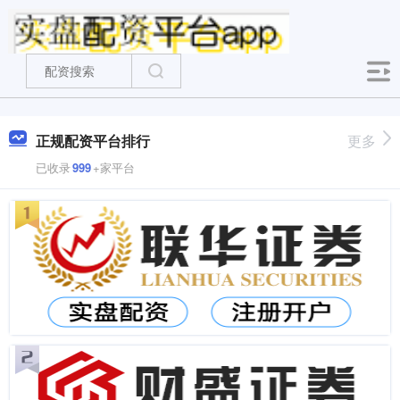
正规配资平台排行
更多
已收录
999
+家平台